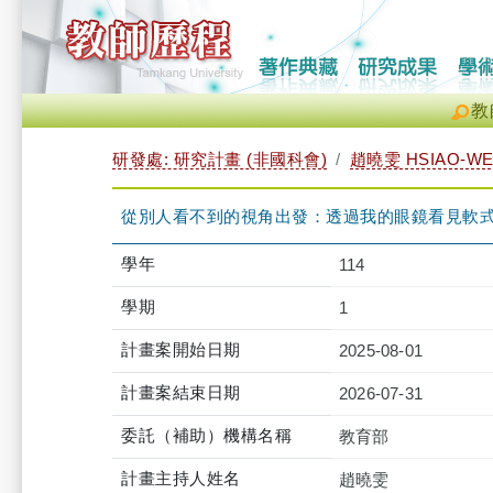
教
研發處: 研究計畫 (非國科會)
趙曉雯 HSIAO-WE
從別人看不到的視角出發：透過我的眼鏡看見軟
學年
114
學期
1
計畫案開始日期
2025-08-01
計畫案結束日期
2026-07-31
委託（補助）機構名稱
教育部
計畫主持人姓名
趙曉雯