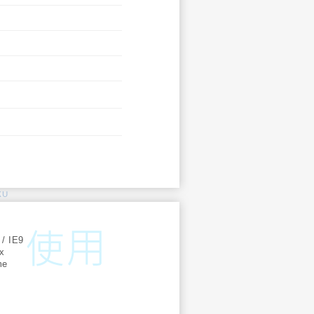
KU
:
 / IE9
ox
me