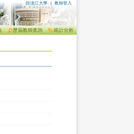
回淡江大學
|
教師登入
詢
歷屆教師查詢
統計分析