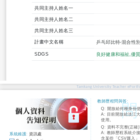
共同主持人姓名一
共同主持人姓名二
共同主持人姓名三
計畫中文名稱
乒乓邱比特-混合性
SDGS
良好健康和福祉,優質
Tamkang University Teacher ePortfo
教師歷程問與答:
Q: 開放給何種身份
A: 目前開放給淡江
使用。
Q: 資料不完整(正確)
A: 教師歷程系統介
系統維護:
資訊處
含某些「CSV匯入