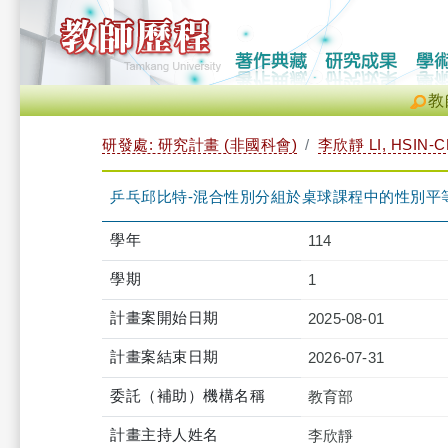
教
研發處: 研究計畫 (非國科會)
李欣靜 LI, HSIN-
乒乓邱比特-混合性別分組於桌球課程中的性別平
學年
114
學期
1
計畫案開始日期
2025-08-01
計畫案結束日期
2026-07-31
委託（補助）機構名稱
教育部
計畫主持人姓名
李欣靜