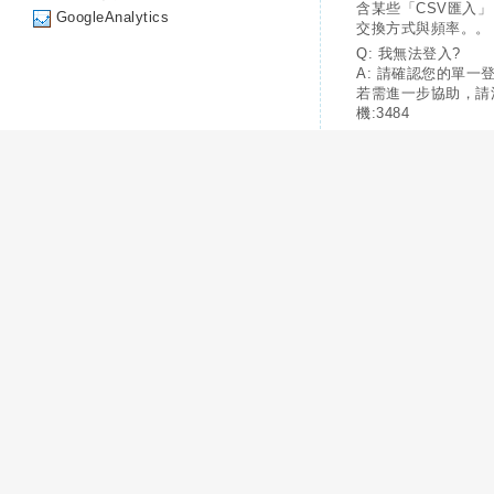
含某些「CSV匯入
GoogleAnalytics
交換方式與頻率。。
Q: 我無法登入?
A: 請確認您的單一
若需進一步協助，請
機:3484