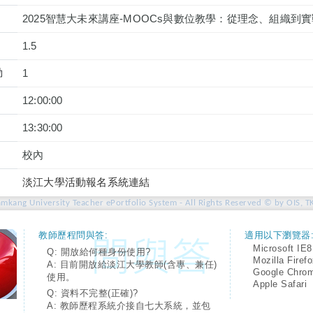
2025智慧大未來講座-MOOCs與數位教學：從理念、組織到實
1.5
動
1
12:00:00
13:30:00
校內
淡江大學活動報名系統連結
amkang University Teacher ePortfolio System - All Rights Reserved © by OIS, T
教師歷程問與答:
適用以下瀏覽器
Microsoft IE8
Q: 開放給何種身份使用?
Mozilla Firef
A: 目前開放給淡江大學教師(含專、兼任)
Google Chro
使用。
Apple Safari
Q: 資料不完整(正確)?
A: 教師歷程系統介接自七大系統，並包