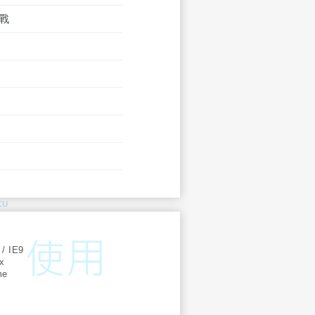
戰
KU
:
 / IE9
ox
me