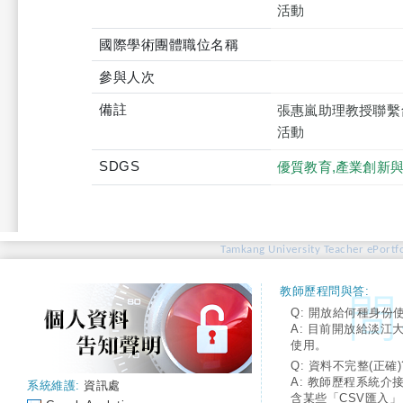
活動
國際學術團體職位名稱
參與人次
備註
張惠嵐助理教授聯繫台北當代
活動
SDGS
優質教育,產業創新
Tamkang University Teacher ePortfo
教師歷程問與答:
Q: 開放給何種身份
A: 目前開放給淡江
使用。
Q: 資料不完整(正確)
A: 教師歷程系統介
系統維護:
資訊處
含某些「CSV匯入