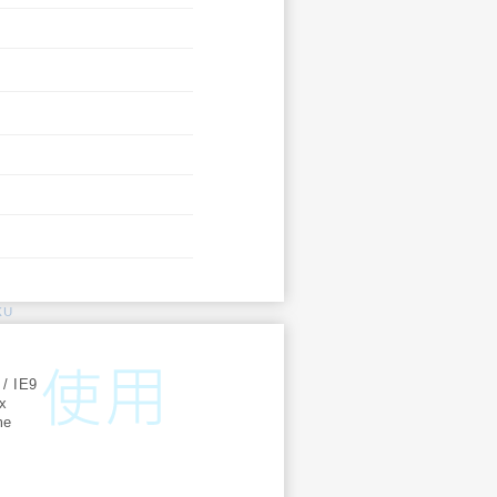
KU
:
 / IE9
ox
me