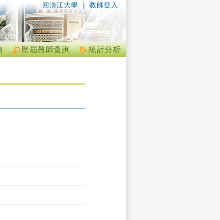
回淡江大學
|
教師登入
詢
歷屆教師查詢
統計分析