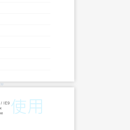
KU
:
 / IE9
ox
me