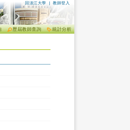
回淡江大學
|
教師登入
詢
歷屆教師查詢
統計分析