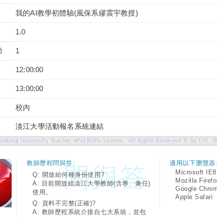
我的AI教學初體驗(風保系繆震宇教授)
1.0
動
1
12:00:00
13:00:00
校內
淡江大學活動報名系統連結
amkang University Teacher ePortfolio System - All Rights Reserved © by OIS, T
教師歷程問與答:
適用以下瀏覽器
Microsoft IE8
Q: 開放給何種身份使用?
Mozilla Firef
A: 目前開放給淡江大學教師(含專、兼任)
Google Chro
使用。
Apple Safari
Q: 資料不完整(正確)?
A: 教師歷程系統介接自七大系統，並包