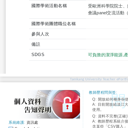
國際學術活動名稱
受歐洲科學院院士、媒
會議panel交流活動
國際學術團體職位名稱
參與人次
備註
SDGS
可負擔的潔淨能源,
Tamkang University Teacher ePortfo
教師歷程問與答:
Q: 開放給何種身份
A: 目前開放給淡江
使用。
Q: 資料不完整(正確)
A: 教師歷程系統介
系統維護:
資訊處
含某些「CSV匯入