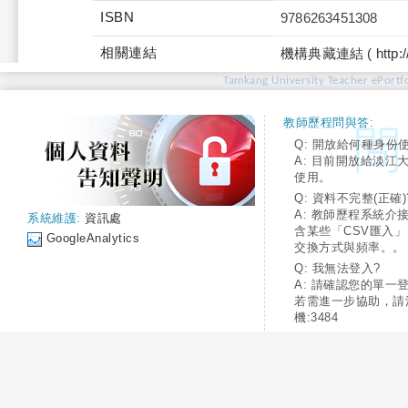
ISBN
9786263451308
相關連結
機構典藏連結 ( http://tku
Tamkang University Teacher ePortfo
教師歷程問與答:
Q: 開放給何種身份
A: 目前開放給淡江
使用。
Q: 資料不完整(正確)
A: 教師歷程系統介
系統維護:
資訊處
含某些「CSV匯入
GoogleAnalytics
交換方式與頻率。。
Q: 我無法登入?
A: 請確認您的單一
若需進一步協助，請
機:3484