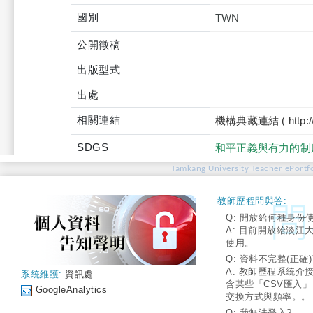
國別
TWN
公開徵稿
出版型式
出處
相關連結
機構典藏連結 ( http://tku
SDGS
和平正義與有力的制
Tamkang University Teacher ePortfo
教師歷程問與答:
Q: 開放給何種身份
A: 目前開放給淡江
使用。
Q: 資料不完整(正確)
A: 教師歷程系統介
系統維護:
資訊處
含某些「CSV匯入
GoogleAnalytics
交換方式與頻率。。
Q: 我無法登入?