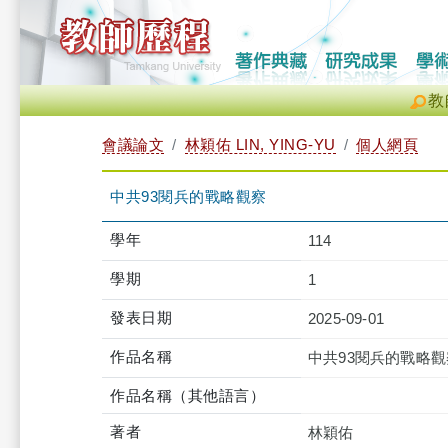
教
會議論文
林穎佑 LIN, YING-YU
個人網頁
中共93閱兵的戰略觀察
學年
114
學期
1
發表日期
2025-09-01
作品名稱
中共93閱兵的戰略觀
作品名稱（其他語言）
著者
林穎佑