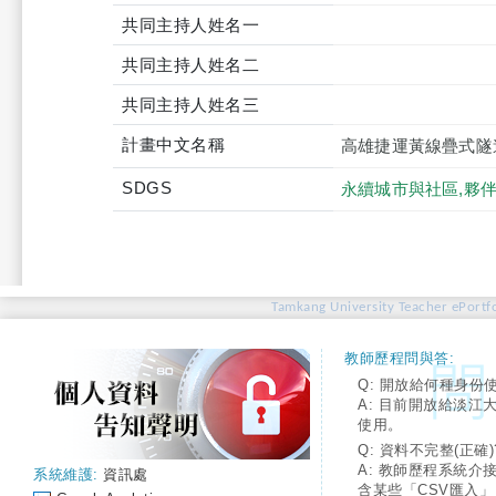
共同主持人姓名一
共同主持人姓名二
共同主持人姓名三
計畫中文名稱
高雄捷運黃線疊式隧
SDGS
永續城市與社區,夥伴
Tamkang University Teacher ePortfo
教師歷程問與答:
Q: 開放給何種身份
A: 目前開放給淡江
使用。
Q: 資料不完整(正確)
A: 教師歷程系統介
系統維護:
資訊處
含某些「CSV匯入