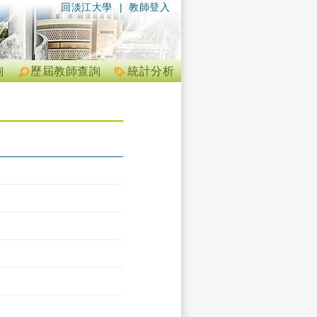
回淡江大學
|
教師登入
詢
歷屆教師查詢
統計分析