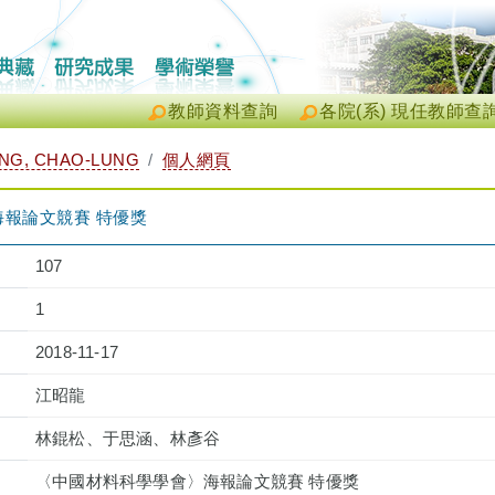
教師資料查詢
各院(系) 現任教師查
NG, CHAO-LUNG
個人網頁
報論文競賽 特優獎
107
1
2018-11-17
江昭龍
林錕松、于思涵、林彥谷
〈中國材料科學學會〉海報論文競賽 特優獎