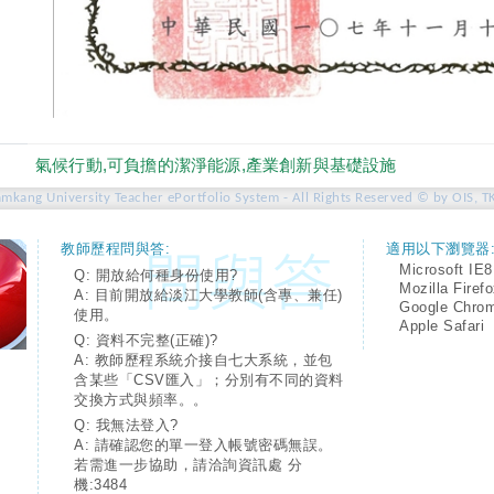
氣候行動,可負擔的潔淨能源,產業創新與基礎設施
amkang University Teacher ePortfolio System - All Rights Reserved © by OIS, T
教師歷程問與答:
適用以下瀏覽器
Microsoft IE8
Q: 開放給何種身份使用?
Mozilla Firef
A: 目前開放給淡江大學教師(含專、兼任)
Google Chro
使用。
Apple Safari
Q: 資料不完整(正確)?
A: 教師歷程系統介接自七大系統，並包
含某些「CSV匯入」；分別有不同的資料
交換方式與頻率。。
Q: 我無法登入?
A: 請確認您的單一登入帳號密碼無誤。
若需進一步協助，請洽詢資訊處 分
機:3484