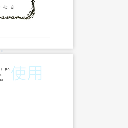
KU
:
 / IE9
ox
me