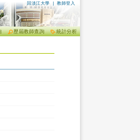
回淡江大學
|
教師登入
詢
歷屆教師查詢
統計分析