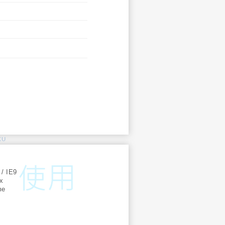
KU
:
 / IE9
ox
me