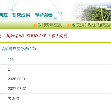
教師資料查詢
各院(系) 現任教師查
)
吳碩傑 WU SHUO-JYE
個人網頁
的可靠度分析(2/2)
115
1
2026-08-01
2027-07-31
吳碩傑