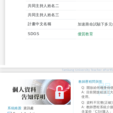
共同主持人姓名二
共同主持人姓名三
計畫中文名稱
加速壽命試驗下多元件
SDGS
優質教育
Tamkang University Teacher ePortfo
教師歷程問與答:
Q: 開放給何種身份
A: 目前開放給淡江
使用。
Q: 資料不完整(正確)
A: 教師歷程系統介
系統維護:
資訊處
含某些「CSV匯入