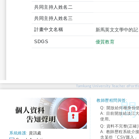
共同主持人姓名二
共同主持人姓名三
計畫中文名稱
新馬英文文學中的記
SDGS
優質教育
Tamkang University Teacher ePortfo
教師歷程問與答:
Q: 開放給何種身份
A: 目前開放給淡江
使用。
Q: 資料不完整(正確)
A: 教師歷程系統介
系統維護:
資訊處
含某些「CSV匯入