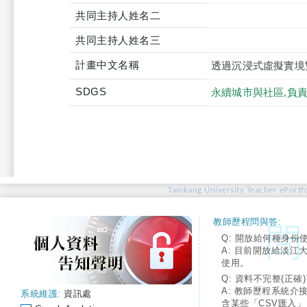
共同主持人姓名二
共同主持人姓名三
計畫中文名稱
透過沉浸式虛擬實境
SDGS
永續城市與社區,負
Tamkang University Teacher ePortfo
教師歷程問與答:
Q: 開放給何種身份
A: 目前開放給淡江
使用。
Q: 資料不完整(正確)
A: 教師歷程系統介
系統維護:
資訊處
含某些「CSV匯入