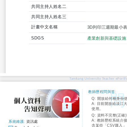
共同主持人姓名二
共同主持人姓名三
計畫中文名稱
3D列印三週期最小表
SDGS
產業創新與基礎設施
Tamkang University Teacher ePortfo
教師歷程問與答:
Q: 開放給何種身份
A: 目前開放給淡江
使用。
Q: 資料不完整(正確)
A: 教師歷程系統介
系統維護:
資訊處
含某些「CSV匯入