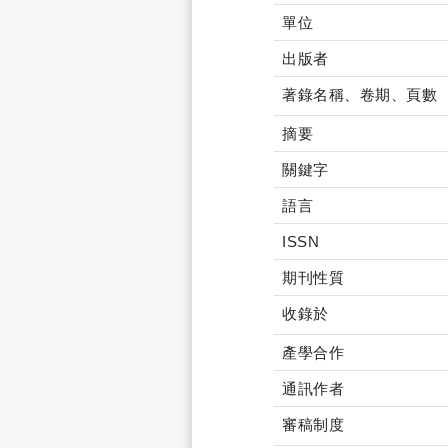
單位
出版者
著錄名稱、卷期、頁數
摘要
關鍵字
語言
ISSN
期刊性質
收錄於
產學合作
通訊作者
審稿制度