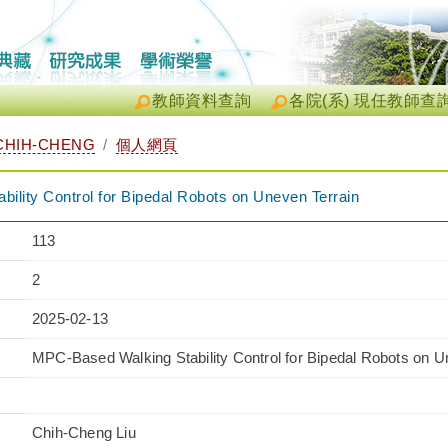
教師資料查詢
各院(系) 現任教師查
CHIH-CHENG
個人網頁
ility Control for Bipedal Robots on Uneven Terrain
113
2
2025-02-13
MPC-Based Walking Stability Control for Bipedal Robots on U
Chih-Cheng Liu