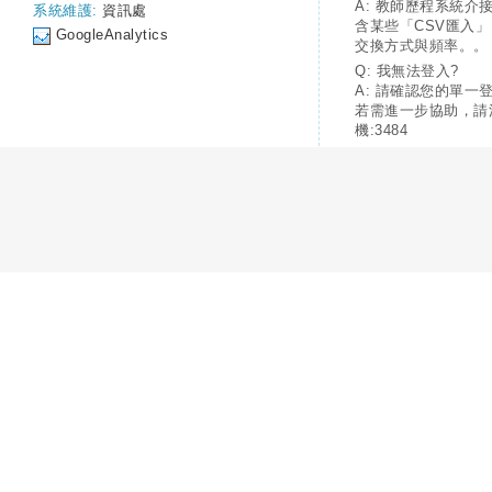
A: 教師歷程系統介
系統維護:
資訊處
含某些「CSV匯入
GoogleAnalytics
交換方式與頻率。。
Q: 我無法登入?
A: 請確認您的單一
若需進一步協助，請
機:3484