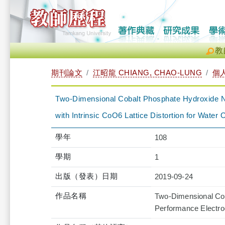
教
期刊論文
江昭龍 CHIANG, CHAO-LUNG
個
Two-Dimensional Cobalt Phosphate Hydroxide N
with Intrinsic CoO6 Lattice Distortion for Water 
學年
108
學期
1
出版（發表）日期
2019-09-24
作品名稱
Two-Dimensional Cob
Performance Electroc