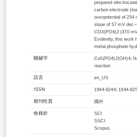
prepared electrocata
carbon electrode (l
overpotential of 254
slope of 57 mV dec–1
CO3(PO4)2 (370 mV) 
Evidently, this work
metal phosphate hydr
關鍵字
Co5(PO4)2(OH)4; Nano
reaction
語言
en_US
ISSN
1944-8244; 1944-82
期刊性質
國外
收錄於
SCI
SSCI