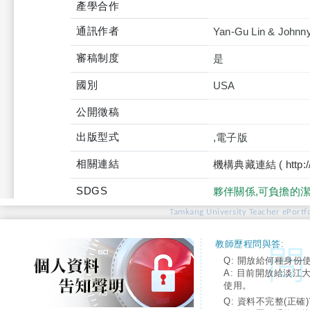
產學合作
通訊作者
Yan-Gu Lin & Johnn
審稿制度
是
國別
USA
公開徵稿
出版型式
,電子版
相關連結
機構典藏連結 ( http://tku
SDGS
夥伴關係,可負擔的
Tamkang University Teacher ePortfo
教師歷程問與答:
Q: 開放給何種身份
A: 目前開放給淡江
使用。
Q: 資料不完整(正確)