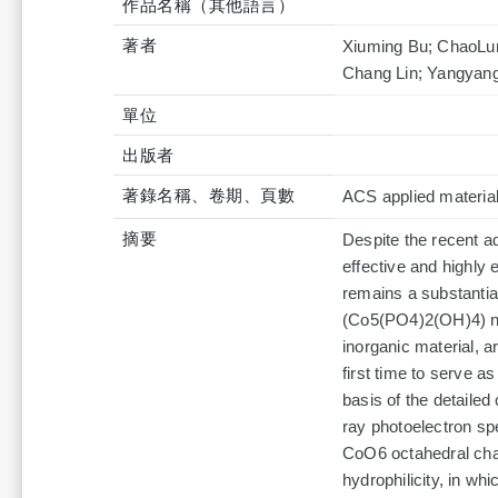
作品名稱（其他語言）
著者
Xiuming Bu; ChaoLun
Chang Lin; Yangyan
單位
出版者
著錄名稱、卷期、頁數
ACS applied materia
摘要
Despite the recent ad
effective and highly 
remains a substantia
(Co5(PO4)2(OH)4) na
inorganic material, a
first time to serve a
basis of the detailed
ray photoelectron sp
CoO6 octahedral chain
hydrophilicity, in whi