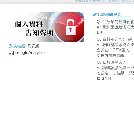
Tamkang University Teacher ePortfo
教師歷程問與答:
Q: 開放給何種身份
A: 目前開放給淡江
使用。
Q: 資料不完整(正確)
A: 教師歷程系統介
系統維護:
資訊處
含某些「CSV匯入
GoogleAnalytics
交換方式與頻率。。
Q: 我無法登入?
A: 請確認您的單一
若需進一步協助，請
機:3484