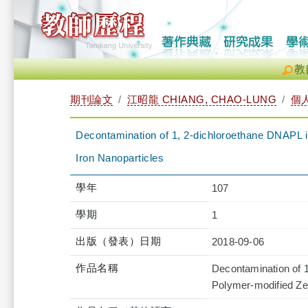
教
期刊論文
江昭龍 CHIANG, CHAO-LUNG
個
Decontamination of 1, 2-dichloroethane DNAPL 
Iron Nanoparticles
學年
107
學期
1
出版（發表）日期
2018-09-06
作品名稱
Decontamination of 
Polymer-modified Zer