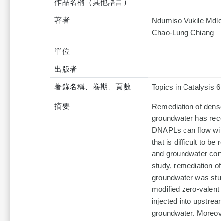
作品名稱（其他語言）
著者
Ndumiso Vukile Md
Chao-Lung Chiang
單位
出版者
著錄名稱、卷期、頁數
Topics in Catalysis 
摘要
Remediation of dens
groundwater has recei
DNAPLs can flow with
that is difficult to
and groundwater concu
study, remediation 
groundwater was stud
modified zero-valent
injected into upstre
groundwater. Moreover