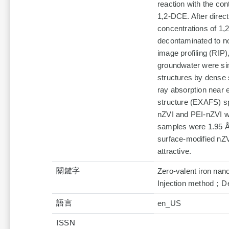
reaction with the con
1,2-DCE. After direct
concentrations of 1,
decontaminated to non
image profiling (RIP)
groundwater were si
structures by dense s
ray absorption near 
structure (EXAFS) spe
nZVI and PEI-nZVI we
samples were 1.95 Å 
surface-modified nZ
attractive.
關鍵字
Zero-valent iron n
Injection method；D
語言
en_US
ISSN