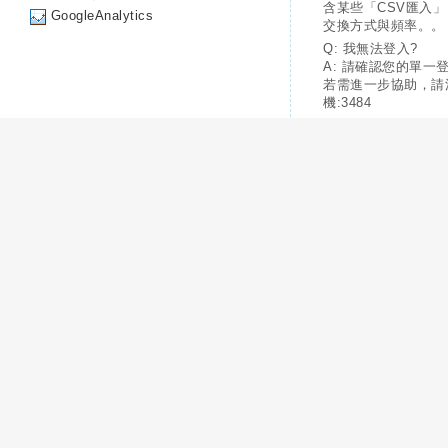
含某些「CSV匯入
GoogleAnalytics
交換方式與頻率。。
Q: 我無法登入?
A: 請確認您的單一
若需進一步協助，請
機:3484