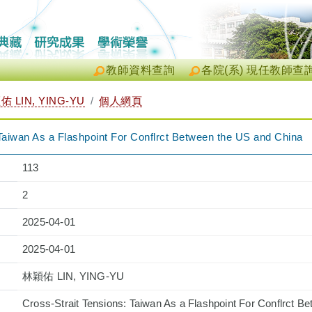
教師資料查詢
各院(系) 現任教師查
 LIN, YING-YU
個人網頁
 Taiwan As a Flashpoint For Conflrct Between the US and China
113
2
2025-04-01
2025-04-01
林穎佑 LIN, YING-YU
Cross-Strait Tensions: Taiwan As a Flashpoint For Conflrct 