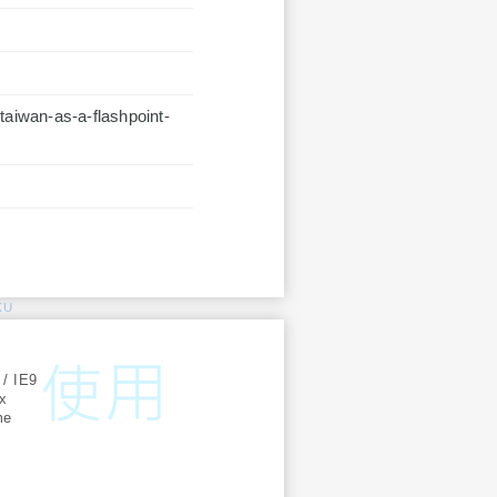
taiwan-as-a-flashpoint-
KU
:
 / IE9
ox
me