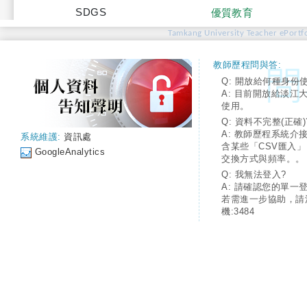
SDGS
優質教育
Tamkang University Teacher ePortfo
教師歷程問與答:
Q: 開放給何種身份
A: 目前開放給淡江
使用。
Q: 資料不完整(正確)
A: 教師歷程系統介
系統維護:
資訊處
含某些「CSV匯入
GoogleAnalytics
交換方式與頻率。。
Q: 我無法登入?
A: 請確認您的單一
若需進一步協助，請
機:3484