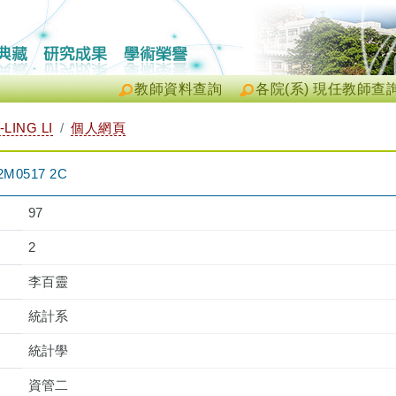
教師資料查詢
各院(系) 現任教師查
LING LI
個人網頁
0517 2C
97
2
李百靈
統計系
統計學
資管二