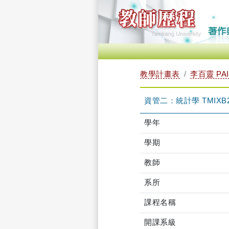
教學計畫表
李百靈 PAI-
資管二：統計學 TMIXB2M
學年
學期
教師
系所
課程名稱
開課系級