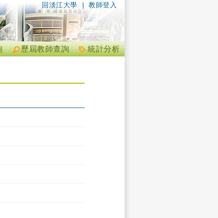
回淡江大學
|
教師登入
詢
歷屆教師查詢
統計分析