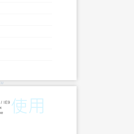
KU
:
 / IE9
ox
me