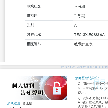
專業組別
不分組
學期序
單學期
班別
A
課程代號
TECXD1E0283 0A
相關連結
教學計畫表
Tamkang University Teacher ePortfo
教師歷程問與答:
Q: 開放給何種身份
A: 目前開放給淡江
使用。
Q: 資料不完整(正確)
A: 教師歷程系統介
系統維護:
資訊處
含某些「CSV匯入