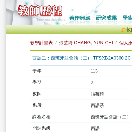
教
教學計畫表
張芸綺 CHANG, YUN-CHI
個人
西語二：西班牙語會話（二） TFSXB2A0360 2C
學年
113
學期
2
教師
張芸綺
系所
西語系
課程名稱
西班牙語會話（二）
開課系級
西語二