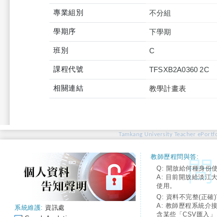
專業組別
不分組
學期序
下學期
班別
C
課程代號
TFSXB2A0360 2C
相關連結
教學計畫表
Tamkang University Teacher ePortfo
教師歷程問與答:
Q: 開放給何種身份
A: 目前開放給淡江
使用。
Q: 資料不完整(正確)
A: 教師歷程系統介
系統維護:
資訊處
含某些「CSV匯入