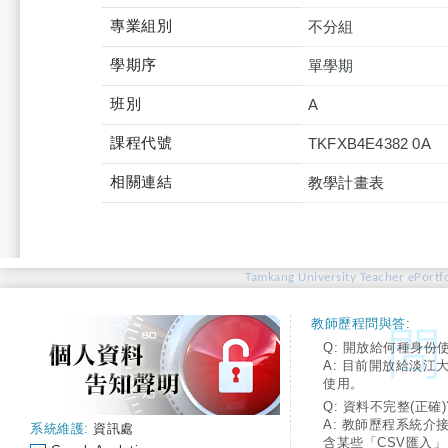
專業組別
不分組
學期序
單學期
班別
A
課程代號
TKFXB4E4382 0A
相關連結
教學計畫表
Tamkang University Teacher ePortfo
教師歷程問與答:
Q: 開放給何種身份
A: 目前開放給淡江
使用。
Q: 資料不完整(正確)
A: 教師歷程系統介
系統維護:
資訊處
含某些「CSV匯入