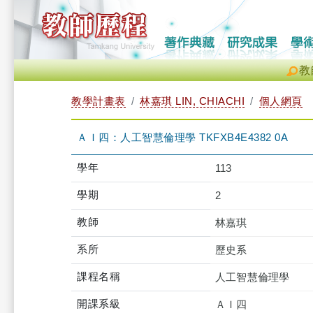
教
教學計畫表
林嘉琪 LIN, CHIACHI
個人網頁
ＡＩ四：人工智慧倫理學 TKFXB4E4382 0A
學年
113
學期
2
教師
林嘉琪
系所
歷史系
課程名稱
人工智慧倫理學
開課系級
ＡＩ四