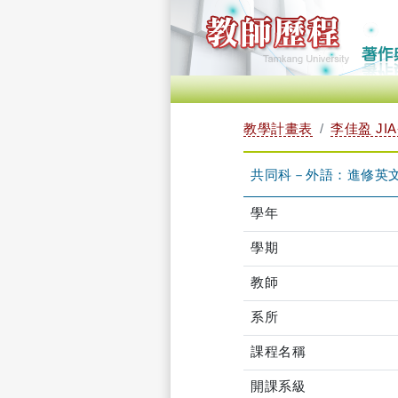
教學計畫表
李佳盈 JIA
共同科－外語：進修英文 TG
學年
學期
教師
系所
課程名稱
開課系級