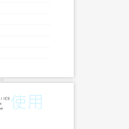
KU
:
 / IE9
ox
me