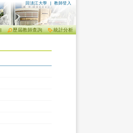
回淡江大學
|
教師登入
詢
歷屆教師查詢
統計分析