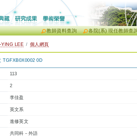
教師資料查詢
各院(系) 現任教師查
-YING LEE
個人網頁
FXB0X0002 0D
113
2
李佳盈
英文系
進修英文
共同科－外語