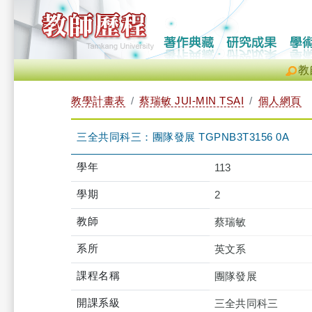
教
教學計畫表
蔡瑞敏 JUI-MIN TSAI
個人網頁
三全共同科三：團隊發展 TGPNB3T3156 0A
學年
113
學期
2
教師
蔡瑞敏
系所
英文系
課程名稱
團隊發展
開課系級
三全共同科三