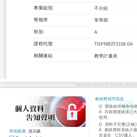
專業組別
不分組
學期序
單學期
班別
A
課程代號
TGPNB3T3156 0A
相關連結
教學計畫表
Tamkang University Teacher ePortfo
教師歷程問與答:
Q: 開放給何種身份
A: 目前開放給淡江
使用。
Q: 資料不完整(正確)
A: 教師歷程系統介
系統維護:
資訊處
含某些「CSV匯入