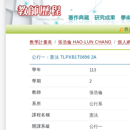
教
教學計畫表
張浩倫 HAO-LUN CHANG
個人
公行一：憲法 TLPXB1T0696 2A
學年
113
學期
2
教師
張浩倫
系所
公行系
課程名稱
憲法
開課系級
公行一