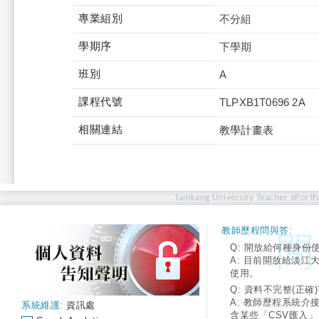
專業組別
不分組
學期序
下學期
班別
A
課程代號
TLPXB1T0696 2A
相關連結
教學計畫表
Tamkang University Teacher ePortfo
教師歷程問與答:
Q: 開放給何種身份
A: 目前開放給淡江
使用。
Q: 資料不完整(正確)
A: 教師歷程系統介
系統維護:
資訊處
含某些「CSV匯入