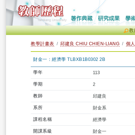
教
教學計畫表
邱建良 CHIU CHIEN-LIANG
個
財金一：經濟學 TLBXB1B0302 2B
學年
113
學期
2
教師
邱建良
系所
財金系
課程名稱
經濟學
開課系級
財金一