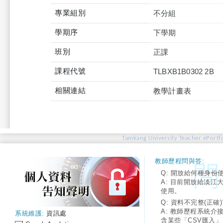
專業組別
不分組
學期序
下學期
班別
正課
課程代號
TLBXB1B0302 2B
相關連結
教學計畫表
Tamkang University Teacher ePortfo
教師歷程問與答:
Q: 開放給何種身份
A: 目前開放給淡江
使用。
Q: 資料不完整(正確)
A: 教師歷程系統介
系統維護:
資訊處
含某些「CSV匯入