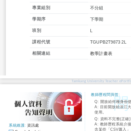
專業組別
不分組
學期序
下學期
班別
L
課程代號
TGUPB2T9873 2L
相關連結
教學計畫表
Tamkang University Teacher ePortfo
教師歷程問與答:
Q: 開放給何種身份
A: 目前開放給淡江
使用。
Q: 資料不完整(正確)
A: 教師歷程系統介
系統維護:
資訊處
含某些「CSV匯入