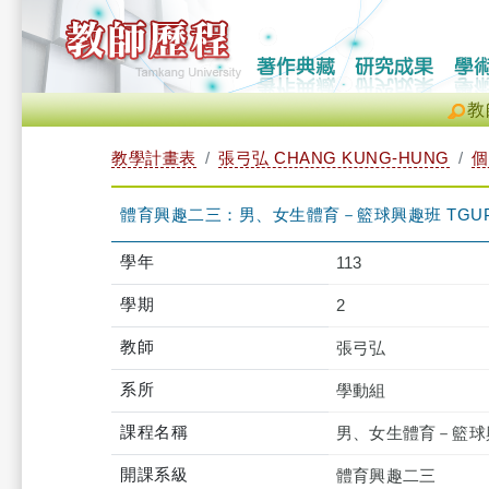
教
教學計畫表
張弓弘 CHANG KUNG-HUNG
個
體育興趣二三：男、女生體育－籃球興趣班 TGUPB2
學年
113
學期
2
教師
張弓弘
系所
學動組
課程名稱
男、女生體育－籃球
開課系級
體育興趣二三