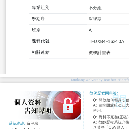
專業組別
不分組
學期序
單學期
班別
A
課程代號
TFUXB4F1624 0A
相關連結
教學計畫表
Tamkang University Teacher ePortfo
教師歷程問與答:
Q: 開放給何種身份
A: 目前開放給淡江
使用。
Q: 資料不完整(正確)
A: 教師歷程系統介
系統維護:
資訊處
含某些「CSV匯入