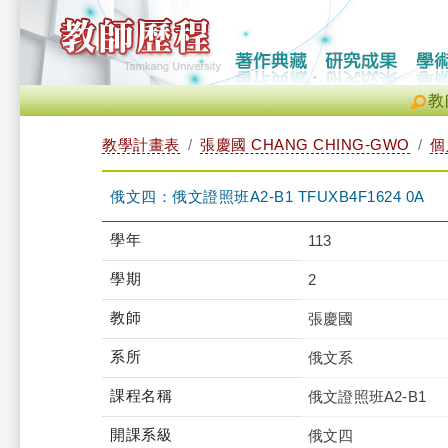
教
教學計畫表
張慶國 CHANG CHING-GWO
個
俄文四：俄文證照班A2-B1 TFUXB4F1624 0A
學年
113
學期
2
教師
張慶國
系所
俄文系
課程名稱
俄文證照班A2-B1
開課系級
俄文四