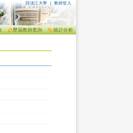
回淡江大學
|
教師登入
詢
歷屆教師查詢
統計分析