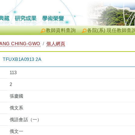
教師資料查詢
各院(系) 現任教師查
ANG CHING-GWO
個人網頁
UXB1A0913 2A
113
2
張慶國
俄文系
俄語會話（一）
俄文一