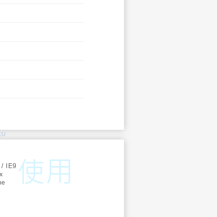
KU
:
 / IE9
ox
me