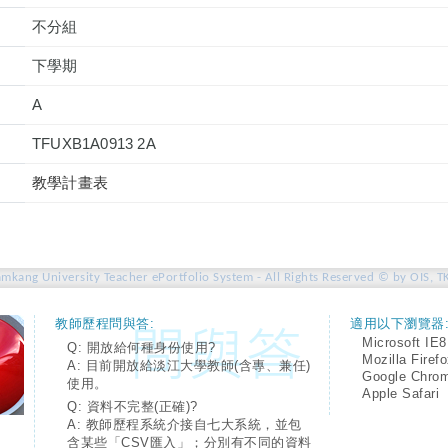
不分組
下學期
A
TFUXB1A0913 2A
教學計畫表
amkang University Teacher ePortfolio System - All Rights Reserved © by OIS, T
教師歷程問與答:
適用以下瀏覽器
Microsoft IE8
Q: 開放給何種身份使用?
Mozilla Firef
A: 目前開放給淡江大學教師(含專、兼任)
Google Chro
使用。
Apple Safari
Q: 資料不完整(正確)?
A: 教師歷程系統介接自七大系統，並包
含某些「CSV匯入」；分別有不同的資料