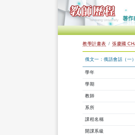
教學計畫表
張慶國 CH
俄文一：俄語會話（一） TF
學年
學期
教師
系所
課程名稱
開課系級