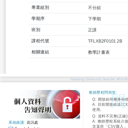
專業組別
不分組
學期序
下學期
班別
正課
課程代號
TFLXB2F0101 2B
相關連結
教學計畫表
Tamkang University Teacher ePortfo
教師歷程問與答:
Q: 開放給何種身份
A: 目前開放給淡江
使用。
Q: 資料不完整(正確)
A: 教師歷程系統介
系統維護:
資訊處
含某些「CSV匯入