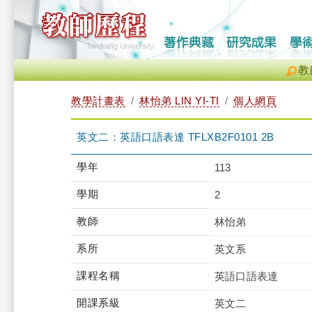
教
教學計畫表
林怡弟 LIN YI-TI
個人網頁
英文二：英語口語表達 TFLXB2F0101 2B
學年
113
學期
2
教師
林怡弟
系所
英文系
課程名稱
英語口語表達
開課系級
英文二