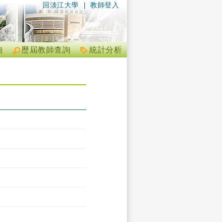
回淡江大學
|
教師登入
詢
歷屆教師查詢
統計分析