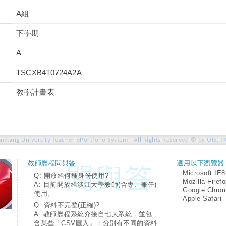
A組
下學期
A
TSCXB4T0724A2A
教學計畫表
amkang University Teacher ePortfolio System - All Rights Reserved © by OIS, T
教師歷程問與答:
適用以下瀏覽器
Microsoft IE8
Q: 開放給何種身份使用?
Mozilla Firef
A: 目前開放給淡江大學教師(含專、兼任)
Google Chro
使用。
Apple Safari
Q: 資料不完整(正確)?
A: 教師歷程系統介接自七大系統，並包
含某些「CSV匯入」；分別有不同的資料