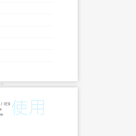
KU
:
 / IE9
ox
me