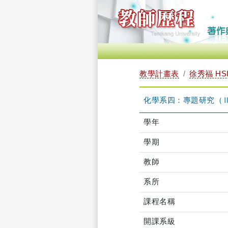
教學計畫表
徐秀福 HSI
化學系四：專題研究（Ⅱ） 
學年
學期
教師
系所
課程名稱
開課系級