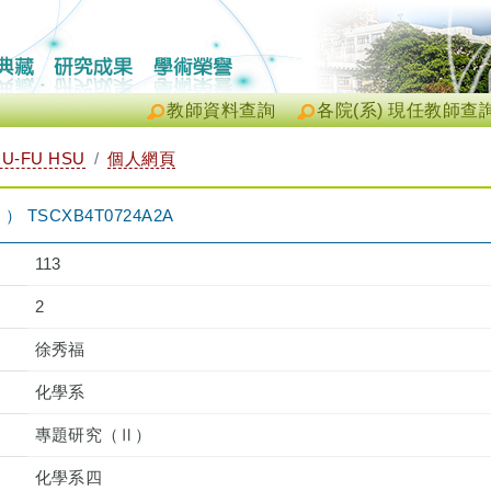
教師資料查詢
各院(系) 現任教師查
U-FU HSU
個人網頁
TSCXB4T0724A2A
113
2
徐秀福
化學系
專題研究（Ⅱ）
化學系四