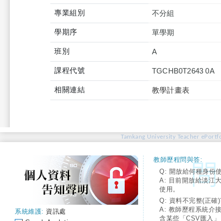
專業組別
不分組
學期序
單學期
班別
A
課程代號
TGCHB0T2643 0A
相關連結
教學計畫表
Tamkang University Teacher ePortfo
教師歷程問與答:
Q: 開放給何種身份
A: 目前開放給淡江
使用。
Q: 資料不完整(正確)
A: 教師歷程系統介
系統維護:
資訊處
含某些「CSV匯入