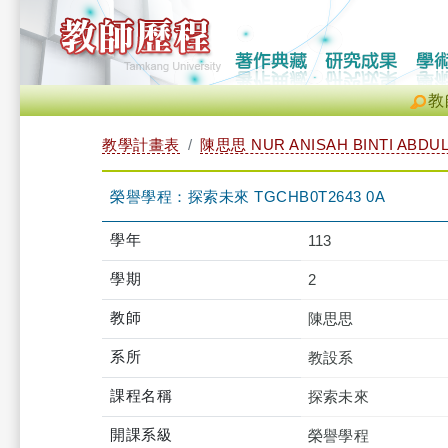
教
教學計畫表
陳思思 NUR ANISAH BINTI ABDU
榮譽學程：探索未來 TGCHB0T2643 0A
學年
113
學期
2
教師
陳思思
系所
教設系
課程名稱
探索未來
開課系級
榮譽學程