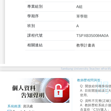
專業組別
A組
學期序
單學期
班別
A
課程代號
TSPXB3S0084A0A
相關連結
教學計畫表
Tamkang University Teacher ePortfo
教師歷程問與答:
Q: 開放給何種身份
A: 目前開放給淡江
使用。
Q: 資料不完整(正確)
A: 教師歷程系統介
系統維護:
資訊處
含某些「CSV匯入