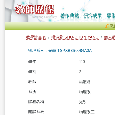
教
教學計畫表
楊淑君 SHU-CHUN YANG
個人
物理系三：光學 TSPXB3S0084A0A
學年
113
學期
2
教師
楊淑君
系所
物理系
課程名稱
光學
開課系級
物理系三