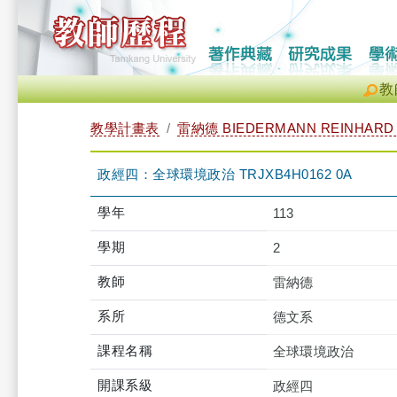
教
教學計畫表
雷納德 BIEDERMANN REINHARD
政經四：全球環境政治 TRJXB4H0162 0A
學年
113
學期
2
教師
雷納德
系所
德文系
課程名稱
全球環境政治
開課系級
政經四