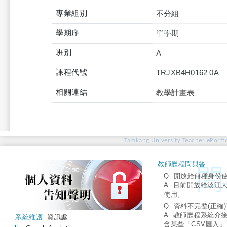
專業組別
不分組
學期序
單學期
班別
A
課程代號
TRJXB4H0162 0A
相關連結
教學計畫表
Tamkang University Teacher ePortfo
教師歷程問與答:
Q: 開放給何種身份
A: 目前開放給淡江
使用。
Q: 資料不完整(正確)
A: 教師歷程系統介
系統維護:
資訊處
含某些「CSV匯入