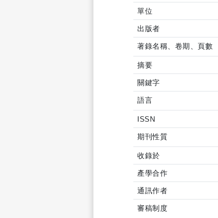
單位
出版者
著錄名稱、卷期、頁數
摘要
關鍵字
語言
ISSN
期刊性質
收錄於
產學合作
通訊作者
審稿制度