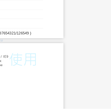
987654321/126549 )
KU
:
 / IE9
ox
me