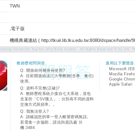
TWN
,電子版
機構典藏連結 ( http://tkuir.lib.tku.edu.tw:8080/dspace/handle/
amkang University Teacher ePortfolio System - All Rights Reserved © by OIS, T
教師歷程問與答:
適用以下瀏覽器
Microsoft IE8
Q: 開放給何種身份使用?
Mozilla Firef
A: 目前開放給淡江大學教師(含專、兼任)
Google Chro
使用。
Apple Safari
Q: 資料不完整(正確)?
A: 教師歷程系統介接自七大系統，並包
含某些「CSV匯入」；分別有不同的資料
交換方式與頻率。。
Q: 我無法登入?
A: 請確認您的單一登入帳號密碼無誤。
若需進一步協助，請洽詢資訊處 分
機:3484