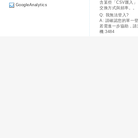
含某些「CSV匯入
GoogleAnalytics
交換方式與頻率。。
Q: 我無法登入?
A: 請確認您的單一
若需進一步協助，請
機:3484