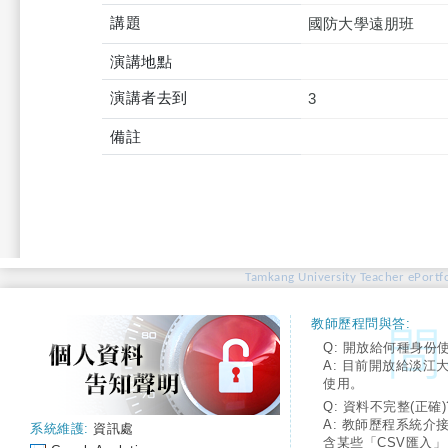
講題
國防大學遠朋班
演講地點
演講者去到
3
備註
Tamkang University Teacher ePortfo
教師歷程問與答:
Q: 開放給何種身份
A: 目前開放給淡江
使用。
Q: 資料不完整(正確)
A: 教師歷程系統介
系統維護:
資訊處
含某些「CSV匯入