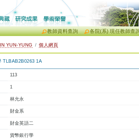
教師資料查詢
各院(系) 現任教師查
IN YUN-YUNG
個人網頁
BAB2B0263 1A
113
1
林允永
財金系
財金英語二
貨幣銀行學