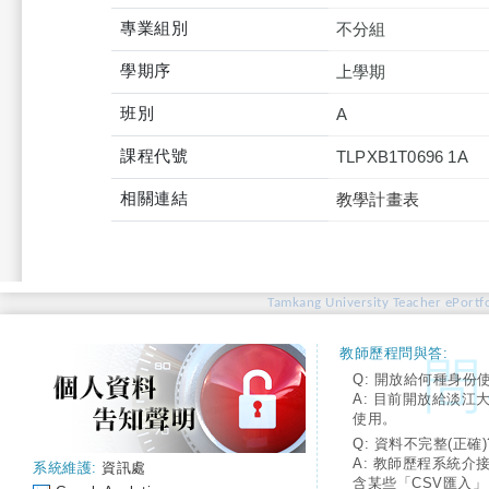
專業組別
不分組
學期序
上學期
班別
A
課程代號
TLPXB1T0696 1A
相關連結
教學計畫表
Tamkang University Teacher ePortfo
教師歷程問與答:
Q: 開放給何種身份
A: 目前開放給淡江
使用。
Q: 資料不完整(正確)
A: 教師歷程系統介
系統維護:
資訊處
含某些「CSV匯入