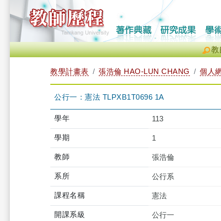
教
教學計畫表
張浩倫 HAO-LUN CHANG
個人
公行一：憲法 TLPXB1T0696 1A
學年
113
學期
1
教師
張浩倫
系所
公行系
課程名稱
憲法
開課系級
公行一