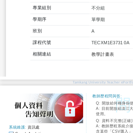
專業組別
不分組
學期序
單學期
班別
A
課程代號
TECXM1E3731 0A
相關連結
教學計畫表
Tamkang University Teacher ePortfo
教師歷程問與答:
Q: 開放給何種身份
A: 目前開放給淡江
使用。
Q: 資料不完整(正確)
A: 教師歷程系統介
系統維護:
資訊處
含某些「CSV匯入