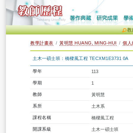
教
教學計畫表
黃明慧 HUANG, MING-HUI
個人
土木一碩士班：橋樑風工程 TECXM1E3731 0A
學年
113
學期
1
教師
黃明慧
系所
土木系
課程名稱
橋樑風工程
開課系級
土木一碩士班