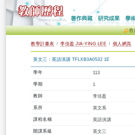
教
教學計畫表
李佳盈 JIA-YING LEE
個人網頁
英文三：英語演講 TFLXB3A0532 1E
學年
113
學期
1
教師
李佳盈
系所
英文系
課程名稱
英語演講
開課系級
英文三