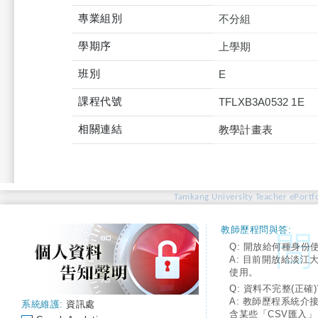
專業組別
不分組
學期序
上學期
班別
E
課程代號
TFLXB3A0532 1E
相關連結
教學計畫表
Tamkang University Teacher ePortfo
教師歷程問與答:
Q: 開放給何種身份
A: 目前開放給淡江
使用。
Q: 資料不完整(正確)
A: 教師歷程系統介
系統維護:
資訊處
含某些「CSV匯入