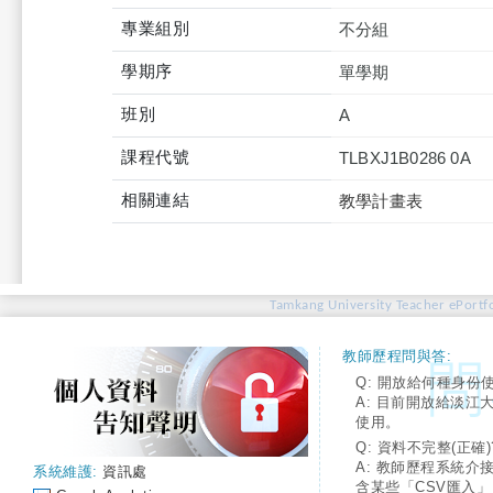
專業組別
不分組
學期序
單學期
班別
A
課程代號
TLBXJ1B0286 0A
相關連結
教學計畫表
Tamkang University Teacher ePortfo
教師歷程問與答:
Q: 開放給何種身份
A: 目前開放給淡江
使用。
Q: 資料不完整(正確)
A: 教師歷程系統介
系統維護:
資訊處
含某些「CSV匯入