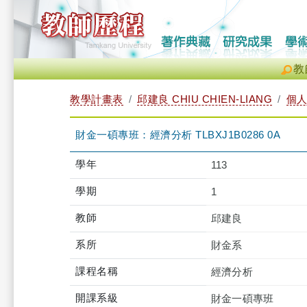
教
教學計畫表
邱建良 CHIU CHIEN-LIANG
個
財金一碩專班：經濟分析 TLBXJ1B0286 0A
學年
113
學期
1
教師
邱建良
系所
財金系
課程名稱
經濟分析
開課系級
財金一碩專班