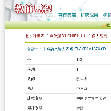
教
教學計畫表
劉依潔 YI-CHIEH LIU
個人網頁
會計一：中國語文能力表達 TLAXB1A1376 0D
學年
113
學期
1
教師
劉依潔
系所
中文系
課程名稱
中國語文能力表達
開課系級
會計一