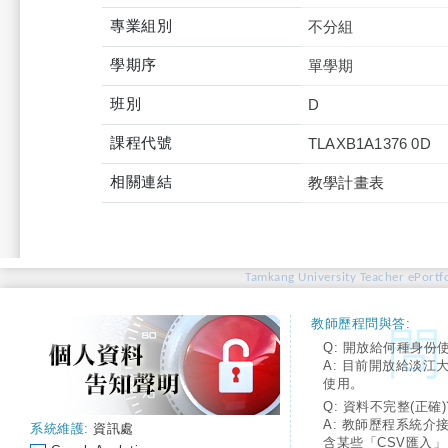
專業組別
不分組
學期序
單學期
班別
D
課程代號
TLAXB1A1376 0D
相關連結
教學計畫表
Tamkang University Teacher ePortfo
教師歷程問與答:
Q: 開放給何種身份
A: 目前開放給淡江
使用。
Q: 資料不完整(正確)
A: 教師歷程系統介
系統維護:
資訊處
含某些「CSV匯入