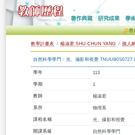
教
教學計畫表
楊淑君 SHU-CHUN YANG
個人
自然科學學門：光、攝影和視覺 TNUUB0S0727 
學年
113
學期
1
教師
楊淑君
系所
物理系
課程名稱
光、攝影和視覺
開課系級
自然科學學門