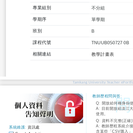
專業組別
不分組
學期序
單學期
班別
B
課程代號
TNUUB0S0727 0B
相關連結
教學計畫表
Tamkang University Teacher ePortfo
教師歷程問與答:
Q: 開放給何種身份
A: 目前開放給淡江
使用。
Q: 資料不完整(正確)
A: 教師歷程系統介
系統維護:
資訊處
含某些「CSV匯入